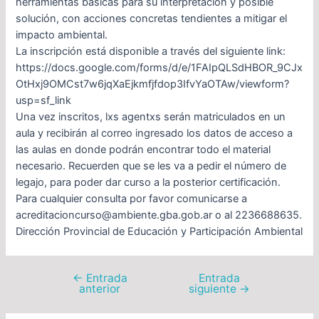
herramientas básicas para su interpretación y posible
solución, con acciones concretas tendientes a mitigar el
impacto ambiental.
La inscripción está disponible a través del siguiente link:
https://docs.google.com/forms/d/e/1FAIpQLSdHBOR_9CJx
OtHxj9OMCst7w6jqXaEjkmfjfdop3IfvYaOTAw/viewform?
usp=sf_link
Una vez inscritos, lxs agentxs serán matriculados en un
aula y recibirán al correo ingresado los datos de acceso a
las aulas en donde podrán encontrar todo el material
necesario. Recuerden que se les va a pedir el número de
legajo, para poder dar curso a la posterior certificación.
Para cualquier consulta por favor comunicarse a
acreditacioncurso@ambiente.gba.gob.ar o al 2236688635.
Dirección Provincial de Educación y Participación Ambiental
←
Entrada
Entrada
anterior
siguiente
→